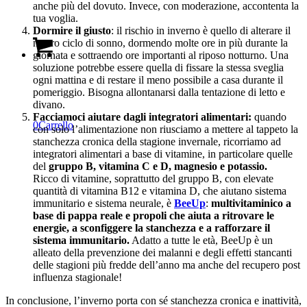
anche più del dovuto. Invece, con moderazione, accontenta la
tua voglia.
Dormire il giusto
: il rischio in inverno è quello di alterare il
nostro ciclo di sonno, dormendo molte ore in più durante la
giornata e sottraendo ore importanti al riposo notturno. Una
soluzione potrebbe essere quella di fissare la stessa sveglia
ogni mattina e di restare il meno possibile a casa durante il
pomeriggio. Bisogna allontanarsi dalla tentazione di letto e
divano.
Facciamoci aiutare dagli integratori alimentari:
quando
0
Carrello
con solo l’alimentazione non riusciamo a mettere al tappeto la
stanchezza cronica della stagione invernale, ricorriamo ad
integratori alimentari a base di vitamine, in particolare quelle
del
gruppo B, vitamina C e D, magnesio e potassio.
Ricco di vitamine, soprattutto del gruppo B, con elevate
quantità di vitamina B12 e vitamina D, che aiutano sistema
immunitario e sistema neurale, è
BeeUp
:
multivitaminico a
base di pappa reale e propoli che aiuta a ritrovare le
energie, a sconfiggere la stanchezza e a rafforzare il
sistema immunitario.
Adatto a tutte le età, BeeUp è un
alleato della prevenzione dei malanni e degli effetti stancanti
delle stagioni più fredde dell’anno ma anche del recupero post
influenza stagionale!
In conclusione, l’inverno porta con sé stanchezza cronica e inattività,