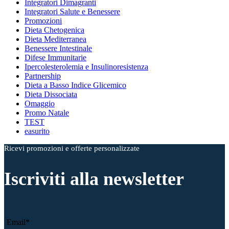
Integratori Dimagranti
Integratori Salute e Benessere
Promozioni
Dieta Chetogenica
Dieta Mediterranea
Benessere Intestinale
Difese Immunitarie
Ipercolesterolemia e Insulinoresistenza
Partnership
Dieta a Basso Indice Glicemico
Dieta Dissociata
Omaggio
Promo Natale
TEST
easurito
Ricevi promozioni e offerte personalizzate
Iscriviti alla newsletter
Email*