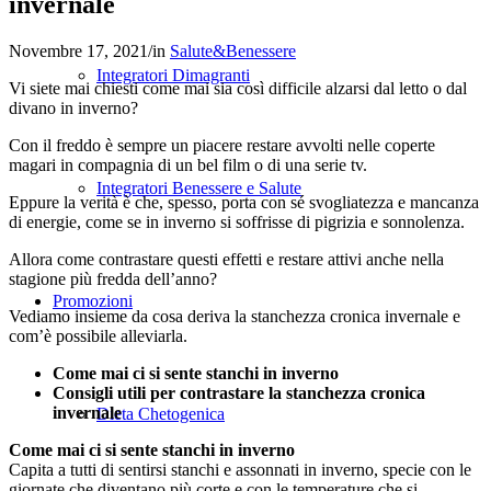
invernale
Novembre 17, 2021
/
in
Salute&Benessere
Integratori Dimagranti
Vi siete mai chiesti come mai sia così difficile alzarsi dal letto o dal
divano in inverno?
Con il freddo è sempre un piacere restare avvolti nelle coperte
magari in compagnia di un bel film o di una serie tv.
Integratori Benessere e Salute
Eppure la verità è che, spesso, porta con sé svogliatezza e mancanza
di energie, come se in inverno si soffrisse di pigrizia e sonnolenza.
Allora come contrastare questi effetti e restare attivi anche nella
stagione più fredda dell’anno?
Promozioni
Vediamo insieme da cosa deriva la stanchezza cronica invernale e
com’è possibile alleviarla.
Come mai ci si sente stanchi in inverno
Consigli utili per contrastare la stanchezza cronica
invernale
Dieta Chetogenica
Come mai ci si sente stanchi in inverno
Capita a tutti di sentirsi stanchi e assonnati in inverno, specie con le
giornate che diventano più corte e con le temperature che si