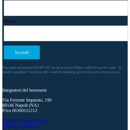
Nome
Cliccando sul pulsante ISCRIVITI, accetti la nostra Politica sulla Privacy & Cookie Se
desideri annullare l’iscrizione alle e-mail di marketing, procedi al nostro centro privacy.
Integratori del benessere
Via Ferrante Imparato, 190
80146 Napoli (NA)
P.iva 06360111212
Privacy & Cookie Policy
Termini e Condizioni