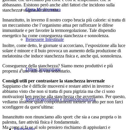
abbassano. Esistono però anche altri fattori che incidono sulla
Dieta Mediterranea
stanchezza stagionale avvertita.
Innanzitutto, in inverno il nostro corpo brucia più calorie: si tratta di
un meccanismo che l’organismo attua per rafforzare le difese
immunitarie e per favorire la termoregolazione. Tale dispendio
energetico ha come conseguenza stanchezza e sonnolenza.
Benessere Intestinale
Inoltre, come detto, le giornate si accorciano, l’esposizione alla luce
solare è minore e il buio provoca un aumento della produzione di
melatonina che induce stanchezza fisica e, anche qui, sonnolenza.
Conseguenze della stanchezza? Siamo meno produttivi e più
Difese Immunitarie
propensi a uno stile di vita sedentario.
Consigli utili per contrastare la stanchezza invernale
Sappiamo che è difficile muoversi e restare attivi in inverno e
abbiamo visto che non si tratta di pura pigrizia ma che ci sono
motivazioni ben precise alla stanchezza che avvertiamo. Per questo,
Ipercolesterolemia e insulinoresistenza
vediamo insieme quali comportamenti mettere in atto per non farci
sconfiggere da quest’ultima:
Innanzitutto non rinunciamo allo sport: che sia a casa propria o in
palestra, fare attività fisica è fondamentale.
Ma come si fa se al solo pensiero rischiamo di appisolarci e
Partnership