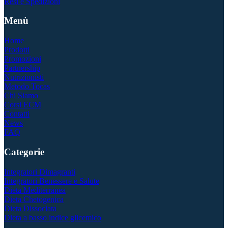
Resi e Spedizioni
Menù
Home
Prodotti
Promozioni
Partnership
Nutrizionisti
Metodo Tocas
Chi Siamo
Corsi ECM
Contatti
News
FAQ
Categorie
Integratori Dimagranti
Integratori Benessere e Salute
Dieta Mediterranea
Dieta Chetogenica
Dieta Dissociata
Dieta a basso indice glicemico