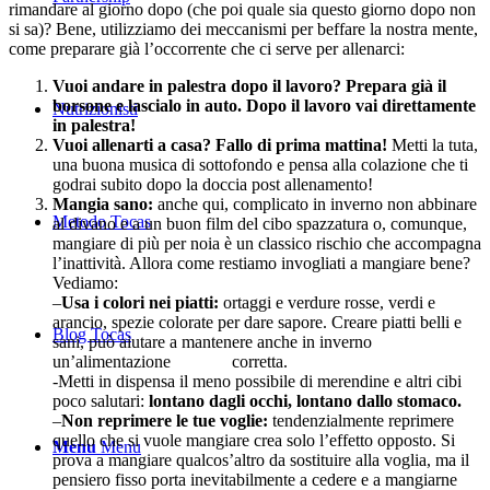
rimandare al giorno dopo (che poi quale sia questo giorno dopo non
si sa)? Bene, utilizziamo dei meccanismi per beffare la nostra mente,
come preparare già l’occorrente che ci serve per allenarci:
Vuoi andare in palestra dopo il lavoro? Prepara già il
borsone e lascialo in auto. Dopo il lavoro vai direttamente
Nutrizionisti
in palestra!
Vuoi allenarti a casa? Fallo di prima mattina!
Metti la tuta,
una buona musica di sottofondo e pensa alla colazione che ti
godrai subito dopo la doccia post allenamento!
Mangia sano:
anche qui, complicato in inverno non abbinare
Metodo Tocas
al divano e a un buon film del cibo spazzatura o, comunque,
mangiare di più per noia è un classico rischio che accompagna
l’inattività. Allora come restiamo invogliati a mangiare bene?
Vediamo:
–
Usa i colori nei piatti:
ortaggi e verdure rosse, verdi e
arancio, spezie colorate per dare sapore. Creare piatti belli e
Blog Tocas
sani, può aiutare a mantenere anche in inverno
un’alimentazione corretta.
-Metti in dispensa il meno possibile di merendine e altri cibi
poco salutari:
lontano dagli occhi, lontano dallo stomaco.
–
Non reprimere le tue voglie:
tendenzialmente reprimere
quello che si vuole mangiare crea solo l’effetto opposto. Si
Menu
Menu
prova a mangiare qualcos’altro da sostituire alla voglia, ma il
pensiero fisso porta inevitabilmente a cedere e a mangiarne