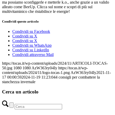
ma possiamo sconfiggerle e metterle k.o., anche grazie a un valido
alleato come BeeUp. Clicca sul nome e scopri di più sul
multivitaminico che ristabilisce le energie!
Condividi questo articolo
Condividi su Facebook
Condividi su X
Condividi su X
Condividi su WhatsApp
Condividi su LinkedIn
Condividi attraverso Mail
https://tocas.it/wp-content/uploads/2024/11/ARTICOLI-TOCAS-
50.jpg
1080
1080
AzW363ry04Iy
https://tocas.it/wp-
content/uploads/2024/11/logo-tocas-1.png
AzW363ry04Iy
2021-11-
17 00:00:59
2024-11-19 11:23:04
4 consigli per combattere la
stanchezza invernale
Cerca un articolo