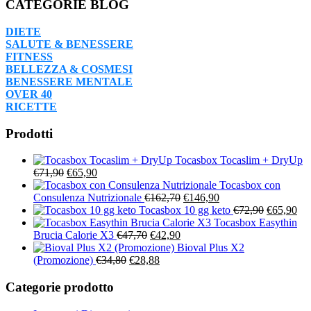
CATEGORIE BLOG
DIETE
SALUTE & BENESSERE
FITNESS
BELLEZZA & COSMESI
BENESSERE MENTALE
OVER 40
RICETTE
Prodotti
Tocasbox Tocaslim + DryUp
Il
Il
€
71,90
€
65,90
prezzo
prezzo
Tocasbox con
originale
attuale
Il
Il
Consulenza Nutrizionale
€
162,70
€
146,90
era:
è:
prezzo
prezzo
Il
Il
Tocasbox 10 gg keto
€
72,90
€
65,90
€71,90.
€65,90.
originale
attuale
prezzo
pre
Tocasbox Easythin
Il
Il
era:
è:
originale
att
Brucia Calorie X3
€
47,70
€
42,90
prezzo
prezzo
€162,70.
€146,90.
era:
è:
Bioval Plus X2
Il
originale
Il
attuale
€72,90.
€65
(Promozione)
€
34,80
€
28,88
prezzo
era:
prezzo
è:
originale
€47,70.
attuale
€42,90.
Categorie prodotto
era:
è:
€34,80.
€28,88.