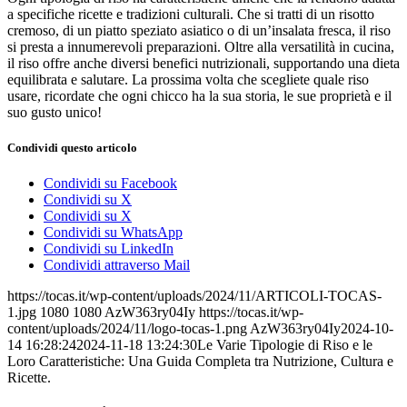
a specifiche ricette e tradizioni culturali. Che si tratti di un risotto
cremoso, di un piatto speziato asiatico o di un’insalata fresca, il riso
si presta a innumerevoli preparazioni. Oltre alla versatilità in cucina,
il riso offre anche diversi benefici nutrizionali, supportando una dieta
equilibrata e salutare. La prossima volta che scegliete quale riso
usare, ricordate che ogni chicco ha la sua storia, le sue proprietà e il
suo gusto unico!
Condividi questo articolo
Condividi su Facebook
Condividi su X
Condividi su X
Condividi su WhatsApp
Condividi su LinkedIn
Condividi attraverso Mail
https://tocas.it/wp-content/uploads/2024/11/ARTICOLI-TOCAS-
1.jpg
1080
1080
AzW363ry04Iy
https://tocas.it/wp-
content/uploads/2024/11/logo-tocas-1.png
AzW363ry04Iy
2024-10-
14 16:28:24
2024-11-18 13:24:30
Le Varie Tipologie di Riso e le
Loro Caratteristiche: Una Guida Completa tra Nutrizione, Cultura e
Ricette.