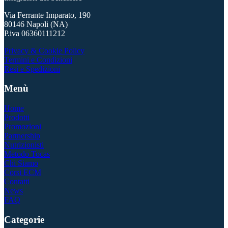
Via Ferrante Imparato, 190
80146 Napoli (NA)
P.iva 06360111212
Privacy & Cookie Policy
Termini e Condizioni
Resi e Spedizioni
Menù
Home
Prodotti
Promozioni
Partnership
Nutrizionisti
Metodo Tocas
Chi Siamo
Corsi ECM
Contatti
News
FAQ
Categorie