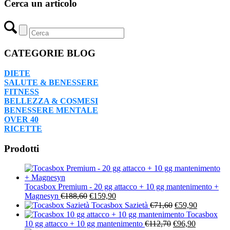
Cerca un articolo
CATEGORIE BLOG
DIETE
SALUTE & BENESSERE
FITNESS
BELLEZZA & COSMESI
BENESSERE MENTALE
OVER 40
RICETTE
Prodotti
Tocasbox Premium - 20 gg attacco + 10 gg mantenimento +
Il
Il
Magnesyn
€
188,60
€
159,90
prezzo
prezzo
Il
Il
Tocasbox Sazietà
€
71,60
€
59,90
originale
attuale
prezzo
prezzo
Tocasbox
era:
è:
Il
originale
Il
attuale
10 gg attacco + 10 gg mantenimento
€
112,70
€
96,90