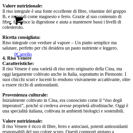
Valore nutrizionale:
Il riso integrale è una fonte eccellente di fibre, vitamine del gruppo
B, e minerali come magnesio e ferro. Grazie al suo contenuto di
fibre, favorisce la digestione e aiuta a mantenere bassi i livelli di
colesterolo.
Ricetta consigliata:
Riso integrale con verdure al vapore – Un piatto semplice ma
salutare, perfetto per chi desidera un pasto nutriente e leggero.
0
Carrello
4. Riso Venere
Caratteristiche:
Il riso Venere è una varietà di riso nero originario della Cina, ma
oggi largamente coltivato anche in Italia, soprattutto in Piemonte. I
suoi chicchi scuri e lucenti lo rendono visivamente accattivante, oltre
a essere ricchi di antiossidanti.
Provenienza culturale:
Inizialmente coltivato in Cina, era conosciuto come il “riso degli
imperatori”, poiché si credeva avesse proprietà afrodisiache. Oggi è
una specialità italiana, coltivata in ambienti biologici e sostenibili.
Valore nutrizionale:
Il riso Venere è ricco di fibre, ferro e antociani, potenti antiossidanti
responsabili del suo colore scuro. Questi composti aiutano a