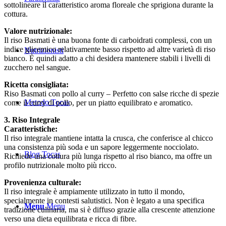
sottolineare il caratteristico aroma floreale che sprigiona durante la
cottura.
Valore nutrizionale:
Il riso Basmati è una buona fonte di carboidrati complessi, con un
indice glicemico relativamente basso rispetto ad altre varietà di riso
Nutrizionisti
bianco. È quindi adatto a chi desidera mantenere stabili i livelli di
zucchero nel sangue.
Ricetta consigliata:
Riso Basmati con pollo al curry – Perfetto con salse ricche di spezie
Metodo Tocas
come il curry di pollo, per un piatto equilibrato e aromatico.
3. Riso Integrale
Caratteristiche:
Il riso integrale mantiene intatta la crusca, che conferisce al chicco
una consistenza più soda e un sapore leggermente nocciolato.
Blog Tocas
Richiede una cottura più lunga rispetto al riso bianco, ma offre un
profilo nutrizionale molto più ricco.
Provenienza culturale:
Il riso integrale è ampiamente utilizzato in tutto il mondo,
specialmente in contesti salutistici. Non è legato a una specifica
Menu
Menu
tradizione culinaria, ma si è diffuso grazie alla crescente attenzione
verso una dieta equilibrata e ricca di fibre.