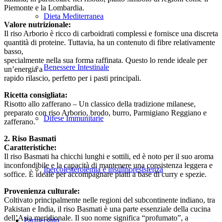
Piemonte e la Lombardia.
Dieta Mediterranea
Valore nutrizionale:
Il riso Arborio è ricco di carboidrati complessi e fornisce una discreta
quantità di proteine. Tuttavia, ha un contenuto di fibre relativamente
basso,
specialmente nella sua forma raffinata. Questo lo rende ideale per
Benessere Intestinale
un’energia a
rapido rilascio, perfetto per i pasti principali.
Ricetta consigliata:
Risotto allo zafferano – Un classico della tradizione milanese,
preparato con riso Arborio, brodo, burro, Parmigiano Reggiano e
Difese Immunitarie
zafferano.
2. Riso Basmati
Caratteristiche:
Il riso Basmati ha chicchi lunghi e sottili, ed è noto per il suo aroma
inconfondibile e la capacità di mantenere una consistenza leggera e
Ipercolesterolemia e insulinoresistenza
soffice. È ideale per accompagnare piatti a base di curry e spezie.
Provenienza culturale:
Coltivato principalmente nelle regioni del subcontinente indiano, tra
Pakistan e India, il riso Basmati è una parte essenziale della cucina
dell’Asia meridionale. Il suo nome significa “profumato”, a
Partnership