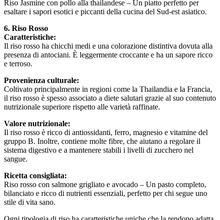
Riso Jasmine con pollo alla thailandese – Un piatto perfetto per
esaltare i sapori esotici e piccanti della cucina del Sud-est asiatico.
6. Riso Rosso
Caratteristiche:
Il riso rosso ha chicchi medi e una colorazione distintiva dovuta alla
presenza di antociani. È leggermente croccante e ha un sapore ricco
e terroso.
Provenienza culturale:
Coltivato principalmente in regioni come la Thailandia e la Francia,
il riso rosso è spesso associato a diete salutari grazie al suo contenuto
nutrizionale superiore rispetto alle varietà raffinate.
Valore nutrizionale:
Il riso rosso è ricco di antiossidanti, ferro, magnesio e vitamine del
gruppo B. Inoltre, contiene molte fibre, che aiutano a regolare il
sistema digestivo e a mantenere stabili i livelli di zucchero nel
sangue.
Ricetta consigliata:
Riso rosso con salmone grigliato e avocado – Un pasto completo,
bilanciato e ricco di nutrienti essenziali, perfetto per chi segue uno
stile di vita sano.
Ogni tipologia di riso ha caratteristiche uniche che la rendono adatta