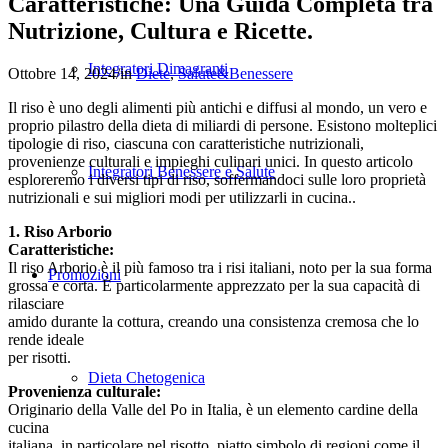
Caratteristiche: Una Guida Completa tra
Nutrizione, Cultura e Ricette.
Integratori Dimagranti
Ottobre 14, 2024
/
in
Diete
,
Salute&Benessere
Il riso è uno degli alimenti più antichi e diffusi al mondo, un vero e
proprio pilastro della dieta di miliardi di persone. Esistono molteplici
tipologie di riso, ciascuna con caratteristiche nutrizionali,
provenienze culturali e impieghi culinari unici. In questo articolo
Integratori Benessere e Salute
esploreremo i diversi tipi di riso, soffermandoci sulle loro proprietà
nutrizionali e sui migliori modi per utilizzarli in cucina..
1. Riso Arborio
Caratteristiche:
Il riso Arborio è il più famoso tra i risi italiani, noto per la sua forma
Promozioni
grossa e corta. È particolarmente apprezzato per la sua capacità di
rilasciare
amido durante la cottura, creando una consistenza cremosa che lo
rende ideale
per risotti.
Dieta Chetogenica
Provenienza culturale:
Originario della Valle del Po in Italia, è un elemento cardine della
cucina
italiana, in particolare nel risotto, piatto simbolo di regioni come il