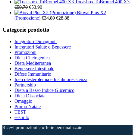
€188,60.
€159,90.
prezzo
era:
prezzo
è:
Tocasbox ToBromel 400 X3
Il
Il
originale
€71,60.
attuale
€59,90.
€
59,70
€
53,90
prezzo
prezzo
era:
è:
Bioval Plus X2
originale
attuale
Il
Il
€112,70.
€96,90.
(Promozione)
€
34,80
€
28,88
era:
è:
prezzo
prezzo
€59,70.
€53,90.
originale
attuale
Categorie prodotto
era:
è:
€34,80.
€28,88.
Integratori Dimagranti
Integratori Salute e Benessere
Promozioni
Dieta Chetogenica
Dieta Mediterranea
Benessere Intestinale
Difese Immunitarie
Ipercolesterolemia e Insulinoresistenza
Partnership
Dieta a Basso Indice Glicemico
Dieta Dissociata
Omaggio
Promo Natale
TEST
easurito
Ricevi promozioni e offerte personalizzate