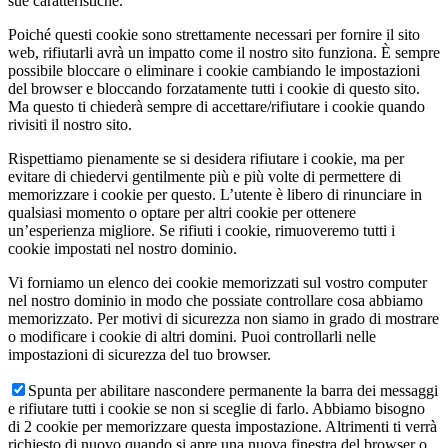
sue caratteristiche.
Poiché questi cookie sono strettamente necessari per fornire il sito
web, rifiutarli avrà un impatto come il nostro sito funziona. È sempre
possibile bloccare o eliminare i cookie cambiando le impostazioni
del browser e bloccando forzatamente tutti i cookie di questo sito.
Ma questo ti chiederà sempre di accettare/rifiutare i cookie quando
rivisiti il nostro sito.
Rispettiamo pienamente se si desidera rifiutare i cookie, ma per
evitare di chiedervi gentilmente più e più volte di permettere di
memorizzare i cookie per questo. L’utente è libero di rinunciare in
qualsiasi momento o optare per altri cookie per ottenere
un’esperienza migliore. Se rifiuti i cookie, rimuoveremo tutti i
cookie impostati nel nostro dominio.
Vi forniamo un elenco dei cookie memorizzati sul vostro computer
nel nostro dominio in modo che possiate controllare cosa abbiamo
memorizzato. Per motivi di sicurezza non siamo in grado di mostrare
o modificare i cookie di altri domini. Puoi controllarli nelle
impostazioni di sicurezza del tuo browser.
Spunta per abilitare nascondere permanente la barra dei messaggi
e rifiutare tutti i cookie se non si sceglie di farlo. Abbiamo bisogno
di 2 cookie per memorizzare questa impostazione. Altrimenti ti verrà
richiesto di nuovo quando si apre una nuova finestra del browser o